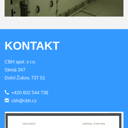
KONTAKT
CBH spol. s r.o.
Strmá 347
Dolní Žukov, 737 01
+420 602 544 736
cbh@cbh.cz