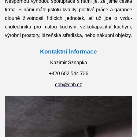
Nespornou výhodou spolupráce s námi je, že jsme česká
firma. S námi máte jistotu kvality, poctivé práce a garance
dlouhé životnosti řídících jednotek, ať už jde o vzdu-
chotechniku pro malou kuchyni, velkokapacitní kuchyni,
výrobní prostory, lázeňská střediska, nebo nákupní objekty.
Kontaktní informace
Kazimír Sznapka
+420 602 544 736
cbh@cbh.cz